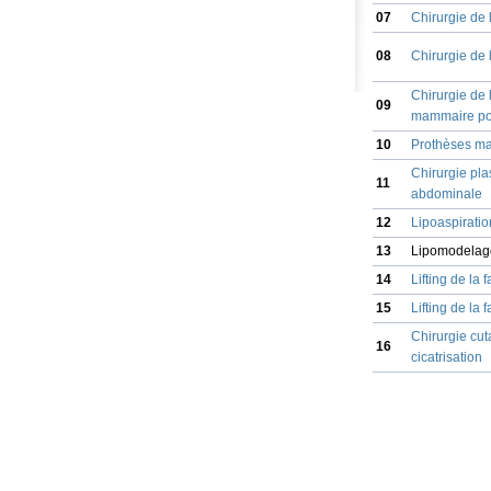
07
Chirurgie de l
08
Chirurgie de
Chirurgie de
09
mammaire po
10
Prothèses ma
Chirurgie pla
11
abdominale
12
Lipoaspiratio
13
Lipomodelag
14
Lifting de la 
15
Lifting de la 
Chirurgie cut
16
cicatrisation