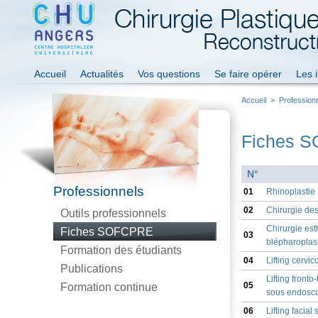
Accueil
Actualités
Vos questions
Se faire opérer
Les 
Accueil
>
Profession
Fiches 
N°
Professionnels
01
Rhinoplastie
02
Chirurgie des
Outils professionnels
Chirurgie es
Fiches SOFCPRE
03
blépharoplast
Formation des étudiants
04
Lifting cervic
Publications
Lifting fronto
05
Formation continue
sous endosc
06
Lifting facia