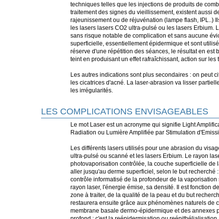
techniques telles que les injections de produits de com
traitement des signes du vieillissement, existent aussi 
rajeunissement ou de réjuvénation (lampe flash, IPL..) 
les lasers lasers CO2 ultra-pulsé ou les lasers Erbium. 
sans risque notable de complication et sans aucune évicti
superficielle, essentiellement épidermique et sont util
réserve d'une répétition des séances, le résultat en est b
teint en produisant un effet rafraîchissant, action sur les t
Les autres indications sont plus secondaires : on peut ci
les cicatrices d'acné. La laser-abrasion va lisser partie
les irrégularités.
LES COMPLICATIONS ENVISAGEABLES
Le mot Laser est un acronyme qui signifie Light Amplific
Radiation ou Lumière Amplifiée par Stimulation d'Emiss
Les différents lasers utilisés pour une abrasion du visa
ultra-pulsé ou scanné et les lasers Erbium. Le rayon lase
photovaporisation contrôlée, la couche superficielle de l
aller jusqu'au derme superficiel, selon le but recherché 
contrôle informatisé de la profondeur de la vaporisation
rayon laser, l'énergie émise, sa densité. Il est fonction d
zone à traiter, de la qualité de la peau et du but recherc
restaurera ensuite grâce aux phénomènes naturels de cica
membrane basale dermo-épidermique et des annexes p
profond : c'est la reépidermisation ou reépithélialisati