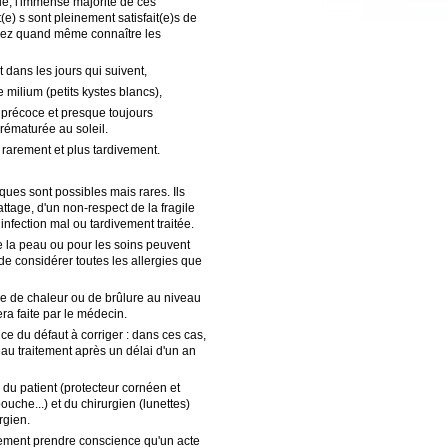
ue, l'immense majorité de ces
e) s sont pleinement satisfait(e)s de
devez quand même connaître les
t dans les jours qui suivent,
 milium (petits kystes blancs),
 précoce et presque toujours
 prématurée au soleil.
 rarement et plus tardivement.
iques sont possibles mais rares. Ils
ttage, d'un non-respect de la fragile
infection mal ou tardivement traitée.
 de la peau ou pour les soins peuvent
 de considérer toutes les allergies que
use de chaleur ou de brûlure au niveau
era faite par le médecin.
ance du défaut à corriger : dans ces cas,
veau traitement après un délai d'un an
n du patient (protecteur cornéen et
che...) et du chirurgien (lunettes)
rgien.
plement prendre conscience qu'un acte