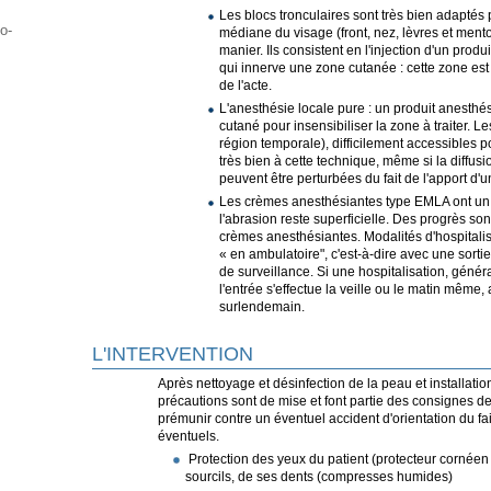
Les blocs tronculaires sont très bien adaptés 
o-
médiane du visage (front, nez, lèvres et menton
manier. Ils consistent en l'injection d'un produ
qui innerve une zone cutanée : cette zone est
de l'acte.
L'anesthésie locale pure : un produit anesthé
cutané pour insensibiliser la zone à traiter. Le
région temporale), difficilement accessibles p
très bien à cette technique, même si la diffus
peuvent être perturbées du fait de l'apport d'
Les crèmes anesthésiantes type EMLA ont un in
l'abrasion reste superficielle. Des progrès so
crèmes anesthésiantes. Modalités d'hospitalisa
« en ambulatoire", c'est-à-dire avec une sort
de surveillance. Si une hospitalisation, géné
l'entrée s'effectue la veille ou le matin même
surlendemain.
L'INTERVENTION
Après nettoyage et désinfection de la peau et installatio
précautions sont de mise et font partie des consignes de
prémunir contre un éventuel accident d'orientation du 
éventuels.
Protection des yeux du patient (protecteur cornéen l
sourcils, de ses dents (compresses humides)