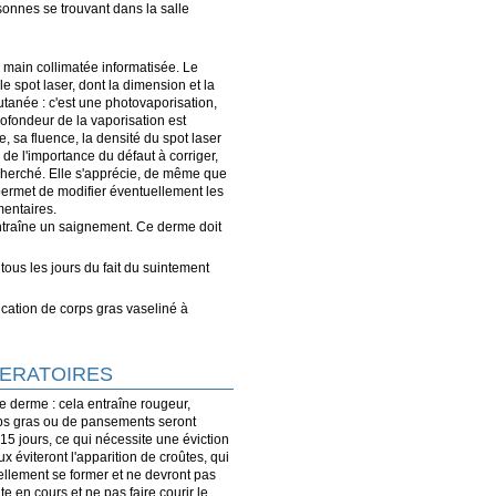
sonnes se trouvant dans la salle
à main collimatée informatisée. Le
 le spot laser, dont la dimension et la
utanée : c'est une photovaporisation,
rofondeur de la vaporisation est
se, sa fluence, la densité du spot laser
de l'importance du défaut à corriger,
recherché. Elle s'apprécie, de même que
ermet de modifier éventuellement les
mentaires.
entraîne un saignement. Ce derme doit
tous les jours du fait du suintement
ication de corps gras vaseliné à
PERATOIRES
e derme : cela entraîne rougeur,
ps gras ou de pansements seront
15 jours, ce qui nécessite une éviction
ux éviteront l'apparition de croûtes, qui
llement se former et ne devront pas
e en cours et ne pas faire courir le