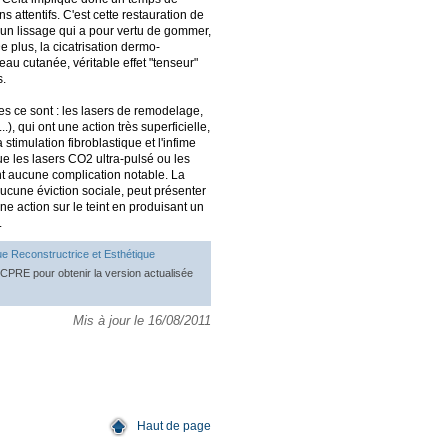
ns attentifs. C'est cette restauration de
t un lissage qui a pour vertu de gommer,
De plus, la cicatrisation dermo-
eau cutanée, véritable effet "tenseur"
s.
es ce sont : les lasers de remodelage,
), qui ont une action très superficielle,
timulation fibroblastique et l'infime
 les lasers CO2 ultra-pulsé ou les
ent aucune complication notable. La
ucune éviction sociale, peut présenter
ne action sur le teint en produisant un
.
ue Reconstructrice et Esthétique
OFCPRE pour obtenir la version actualisée
Mis à jour le 16/08/2011
Haut de page