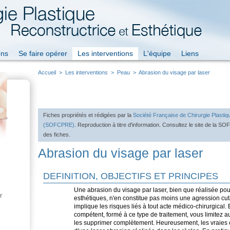
ons
Se faire opérer
Les interventions
L'équipe
Liens
Accueil
>
Les interventions
>
Peau
>
Abrasion du visage par laser
Fiches propriétés et rédigées par la
Société Française de Chirurgie Plastiq
(SOFCPRE)
. Reproduction à titre d'information. Consultez le site de la S
des fiches.
Abrasion du visage par laser
DEFINITION, OBJECTIFS ET PRINCIPES
Une abrasion du visage par laser, bien que réalisée pou
r
esthétiques, n'en constitue pas moins une agression cu
implique les risques liés à tout acte médico-chirurgical. 
compétent, formé à ce type de traitement, vous limitez 
les supprimer complètement. Heureusement, les vraies co