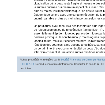
cicatrisation où la peau reste fragile et nécessite des soi
la surface cutanée qui créera un aspect plus lisse : c'es
plus ou moins, les imperfections que l'on désire traiter. 
épidermique se fera avec une certaine rétraction de la p
cutané, variable et plus ou moins important selon les ca
On peut aussi avoir recours à des techniques plus légèr
de rajeunissement ou de réjuvénation (lampe flash, IPL ...
essentiellement épidermique, ou parfois dermique par la s
oedème provoqué. Ils sont beaucoup moins agressifs que
lasers Erbium, mais leur effet est moindre. Ils n'entraîn
répétition des séances, sans aucune anesthésie, sans a
un certain intérêt avec comme résultat un coup d'éclat, u
effet rafraîchissant et une action sur les très fines ridules
Fiches propriétés et rédigées par la
Société Française de Chirurgie Plastiq
(SOFCPRE)
. Reproduction à titre d'information. Consultez le site de la S
des fiches.