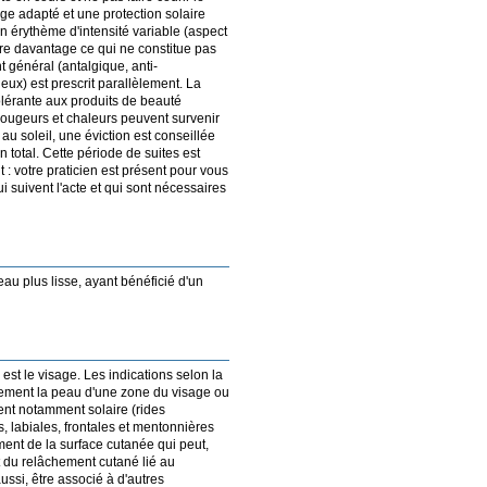
age adapté et une protection solaire
n érythème d'intensité variable (aspect
ire davantage ce qui ne constitue pas
 général (antalgique, anti-
neux) est prescrit parallèlement. La
ntolérante aux produits de beauté
ougeurs et chaleurs peuvent survenir
u soleil, une éviction est conseillée
 total. Cette période de suites est
nt : votre praticien est présent pour vous
i suivent l'acte et qui sont nécessaires
eau plus lisse, ayant bénéficié d'un
 est le visage. Les indications selon la
llement la peau d'une zone du visage ou
ent notamment solaire (rides
s, labiales, frontales et mentonnières
ment de la surface cutanée qui peut,
t du relâchement cutané lié au
 aussi, être associé à d'autres