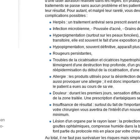
d'une laser abrasion réalisée dans les règles. En pratiq
traitements se passe sans aucun problème et les patient(
leur résultat. Pour autant, et malgré leur rareté, vous 
complications possibles :
Herpès : un traitement antiviral sera prescrit avant e
Infection microbienne, - Poussée d'acné, - Grains de
Hyperpigmentation (surtout sur les peaux foncées),
transitoire, elle est souvent le fait d'une exposition
Hypopigmentation, souvent définitive, apparaît plus
Rougeurs persistantes,
Troubles de la cicatrisation et cicatrices hypertroph
témoignent d'une destruction trop profonde, d'un gra
réépidermisation du début de la cicatrisation, d'une 
Allergie : les produits utilisés pour la désinfection
aussi provoquer une allergie ; il est donc important
le patient a eues au cours de sa vie.
Douleur : durant les premiers jours, sensation diff
de la zone traitée. Une prescription d'antalgiques s
Insuffisance de résultat : surtout du fait de l'import
votre chirurgien vous avertira de l'intérêt d'un nou
minimum.
men
Lésion d'un organe par le rayon laser : la protectio
o-
gouttes ophtalmiques, compresse humide dans la bou
font partie du protocole mis en place par votre chiru
Au total, il ne faut pas surévaluer les risques mais sim