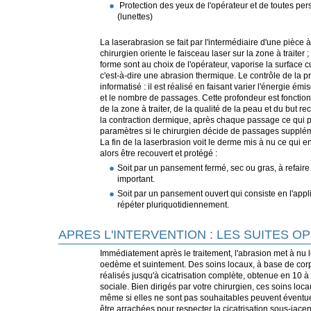
Protection des yeux de l'opérateur et de toutes per
(lunettes)
La laserabrasion se fait par l'intermédiaire d'une pièce 
chirurgien oriente le faisceau laser sur la zone à traiter ;
forme sont au choix de l'opérateur, vaporise la surface c
c'est-à-dire une abrasion thermique. Le contrôle de la p
informatisé : il est réalisé en faisant varier l'énergie émi
et le nombre de passages. Cette profondeur est fonction 
de la zone à traiter, de la qualité de la peau et du but 
la contraction dermique, après chaque passage ce qui p
paramètres si le chirurgien décide de passages supplé
La fin de la laserbrasion voit le derme mis à nu ce qui 
alors être recouvert et protégé :
Soit par un pansement fermé, sec ou gras, à refaire 
important.
Soit par un pansement ouvert qui consiste en l'appl
répéter pluriquotidiennement.
APRES L'INTERVENTION : LES SUITES O
Immédiatement après le traitement, l'abrasion met à nu l
oedème et suintement. Des soins locaux, à base de cor
réalisés jusqu'à cicatrisation complète, obtenue en 10 à 
sociale. Bien dirigés par votre chirurgien, ces soins loca
même si elles ne sont pas souhaitables peuvent éventue
être arrachées pour respecter la cicatrisation sous-jacent