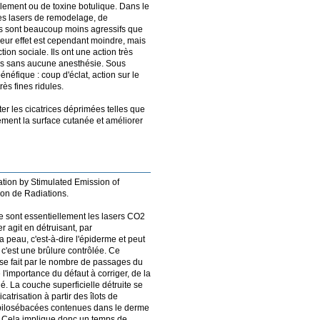
blement ou de toxine botulique. Dans le
des lasers de remodelage, de
Ils sont beaucoup moins agressifs que
Leur effet est cependant moindre, mais
on sociale. Ils ont une action très
isés sans aucune anesthésie. Sous
énéfique : coup d'éclat, action sur le
rès fines ridules.
ter les cicatrices déprimées telles que
llement la surface cutanée et améliorer
ation by Stimulated Emission of
ion de Radiations.
ge sont essentiellement les lasers CO2
r agit en détruisant, par
a peau, c'est-à-dire l'épiderme et peut
: c'est une brûlure contrôlée. Ce
 se fait par le nombre de passages du
e l'importance du défaut à corriger, de la
hé. La couche superficielle détruite se
trisation à partir des îlots de
ilosébacées contenues dans le derme
on. Cela implique donc un temps de