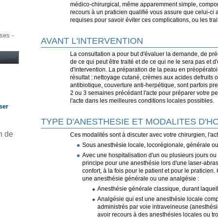
médico-chirurgical, même apparemment simple, comporte 
recours à un praticien qualifié vous assure que celui-ci 
requises pour savoir éviter ces complications, ou les tra
sses -
AVANT L'INTERVENTION
La consultation a pour but d'évaluer la demande, de précis
de ce qui peut être traité et de ce qui ne le sera pas et d'
d'intervention. La préparation de la peau en préopératoi
résultat : nettoyage cutané, crèmes aux acides defruits o
antibiotique, couverture anti-herpétique, sont parfois pre
2 ou 3 semaines précédant l'acte pour préparer votre pe
l'acte dans les meilleures conditions locales possibles.
ser
TYPE D'ANESTHESIE ET MODALITES D'HO
n de
Ces modalités sont à discuter avec votre chirurgien, l'act
Sous anesthésie locale, locorégionale, générale o
Avec une hospitalisation d'un ou plusieurs jours ou
principe pour une anesthésie lors d'une laser-abras
confort, à la fois pour le patient et pour le praticien. 
une anesthésie générale ou une analgésie :
Anesthésie générale classique, durant laque
Analgésie qui est une anesthésie locale compl
administrés par voie intraveineuse (anesthési
avoir recours à des anesthésies locales ou tro