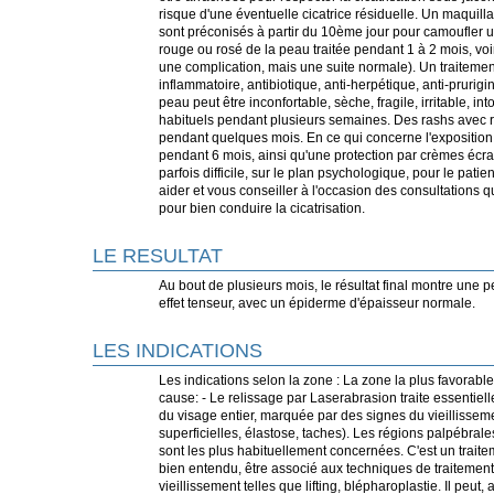
risque d'une éventuelle cicatrice résiduelle. Un maquill
sont préconisés à partir du 10ème jour pour camoufler u
rouge ou rosé de la peau traitée pendant 1 à 2 mois, vo
une complication, mais une suite normale). Un traitement
inflammatoire, antibiotique, anti-herpétique, anti-prurigi
peau peut être inconfortable, sèche, fragile, irritable, i
habituels pendant plusieurs semaines. Des rashs avec r
pendant quelques mois. En ce qui concerne l'exposition a
pendant 6 mois, ainsi qu'une protection par crèmes écran
parfois difficile, sur le plan psychologique, pour le patie
aider et vous conseiller à l'occasion des consultations qu
pour bien conduire la cicatrisation.
LE RESULTAT
Au bout de plusieurs mois, le résultat final montre une p
effet tenseur, avec un épiderme d'épaisseur normale.
LES INDICATIONS
Les indications selon la zone : La zone la plus favorable
cause: - Le relissage par Laserabrasion traite essentie
du visage entier, marquée par des signes du vieillissem
superficielles, élastose, taches). Les régions palpébrale
sont les plus habituellement concernées. C'est un traite
bien entendu, être associé aux techniques de traitemen
vieillissement telles que lifting, blépharoplastie. Il peut,