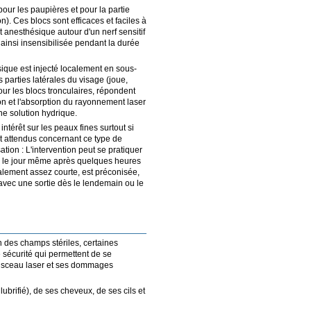
pour les paupières et pour la partie
). Ces blocs sont efficaces et faciles à
it anesthésique autour d'un nerf sensitif
 ainsi insensibilisée pendant la durée
sique est injecté localement en sous-
s parties latérales du visage (joue,
our les blocs tronculaires, répondent
ion et l'absorption du rayonnement laser
une solution hydrique.
térêt sur les peaux fines surtout si
nt attendus concernant ce type de
tion : L'intervention peut se pratiquer
ie le jour même après quelques heures
ralement assez courte, est préconisée,
, avec une sortie dès le lendemain ou le
n des champs stériles, certaines
 sécurité qui permettent de se
faisceau laser et ses dommages
ubrifié), de ses cheveux, de ses cils et