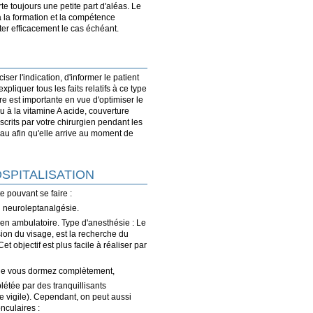
toujours une petite part d'aléas. Le
a la formation et la compétence
iter efficacement le cas échéant.
er l'indication, d'informer le patient
expliquer tous les faits relatifs à ce type
re est importante en vue d'optimiser le
u à la vitamine A acide, couverture
scrits par votre chirurgien pendant les
au afin qu'elle arrive au moment de
SPITALISATION
e pouvant se faire :
u neuroleptanalgésie.
 en ambulatoire. Type d'anesthésie : Le
ion du visage, est la recherche du
Cet objectif est plus facile à réaliser par
lle vous dormez complètement,
étée par des tranquillisants
e vigile). Cependant, on peut aussi
nculaires :